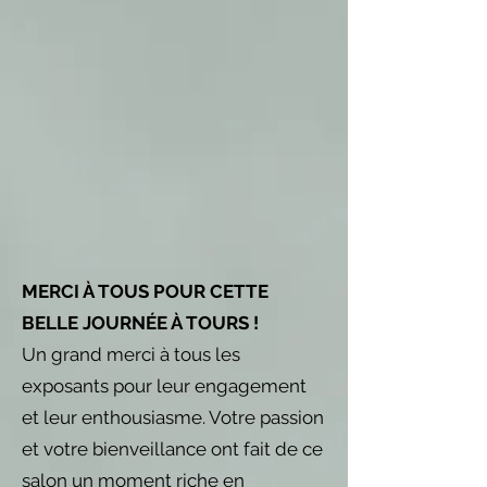
MERCI À TOUS POUR CETTE
BELLE JOURNÉE À TOURS !
Un grand merci à tous les
exposants pour leur engagement
et leur enthousiasme. Votre passion
et votre bienveillance ont fait de ce
salon un moment riche en