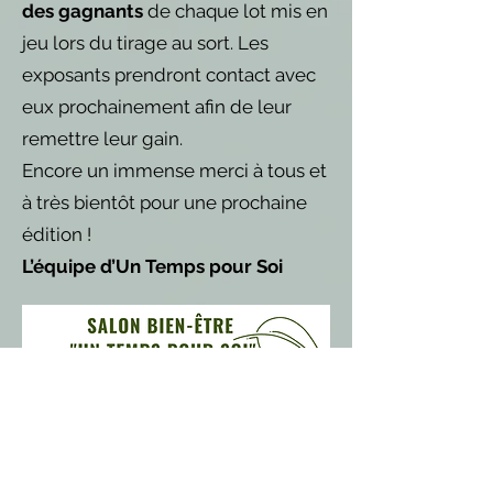
des gagnants
de chaque lot mis en
jeu lors du tirage au sort. Les
exposants prendront contact avec
eux prochainement afin de leur
remettre leur gain.
Encore un immense merci à tous et
à très bientôt pour une prochaine
édition !
L’équipe d’Un Temps pour Soi