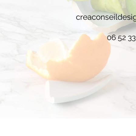
creaconseildes
06 52 33