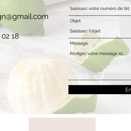
ign@gmail.com
Objet
 02 18
Message
E