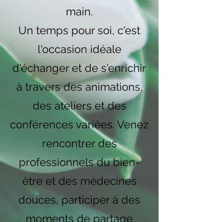
main.
Un temps pour soi, c'est
l'occasion idéale
d'échanger et de s'enrichir
à travers des animations,
des ateliers et des
conférences variées. Venez
rencontrer des
professionnels du bien-
être et des médecines
douces, participer à des
moments de partage