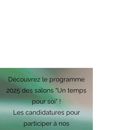
Découvrez le programme
2025 des salons "Un temps
pour soi" !
Les candidatures pour
participer à nos