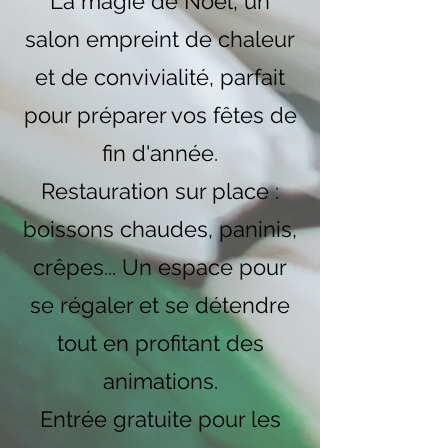
La magie de Noël, un
salon empreint de chaleur
et de convivialité, parfait
pour préparer vos fêtes de
fin d'année.
Restauration sur place :
boissons chaudes, paninis,
crêpes... Un espace pour
se régaler et se détendre
tout en profitant des
animations.
Entrée gratuite pour les