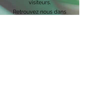
visiteurs.
Retrouvez nous dans
plusieurs villes à travers la
région dès février 2025 !
Découvrez dès maintenant
le programme complet sur
l'affiche ci-jointe.
Contactez nous pour plus
d’informations ou pour
candidater :
creaconseildesign@gmail.c
om
ou au
06.52.33.02.18
.