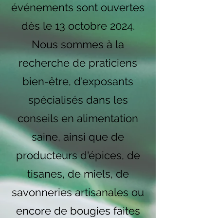
événements sont ouvertes
dès le 13 octobre 2024.
Nous sommes à la
recherche de praticiens
bien-être, d'exposants
spécialisés dans les
conseils en alimentation
saine, ainsi que de
producteurs d'épices, de
tisanes, de miels, de
savonneries artisanales ou
encore de bougies faites