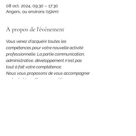
08 oct. 2024, 09:30 – 17:30
Angers, ou environs (15km)
À propos de l'événement
Vous venez d'acquérir toutes les 
compétences pour votre nouvelle activité 
professionnelle. La partie communication, 
administrative, développement n'est pas 
tout à fait votre comptétence;
Nous vous proposons de vous accompagner 
en toute bienveillance en petit groupe, une 
journée par mois afin de vous donner les clés 
pour réussir et savoir vous mettre en avant.
Vous découvrirez les atouts :
D'une bonne communication, avec les 
outils visuels pour les réseaux
Une plannification pour garder du 
temps pour soi
Les obligations administratives